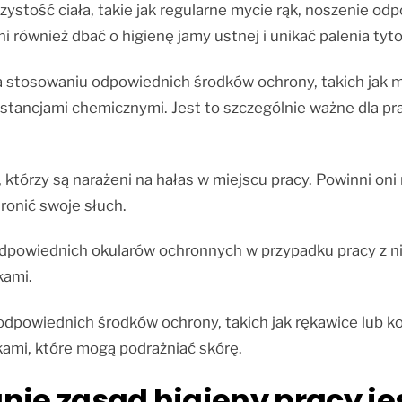
zystość ciała, takie jak regularne mycie rąk, noszenie o
również dbać o higienę jamy ustnej i unikać palenia tyto
tosowaniu odpowiednich środków ochrony, takich jak mas
tancjami chemicznymi. Jest to szczególnie ważne dla pra
którzy są narażeni na hałas w miejscu pracy. Powinni oni
hronić swoje słuch.
dpowiednich okularów ochronnych w przypadku pracy z n
kami.
dpowiednich środków ochrony, takich jak rękawice lub k
ami, które mogą podrażniać skórę.
nie zasad higieny pracy je