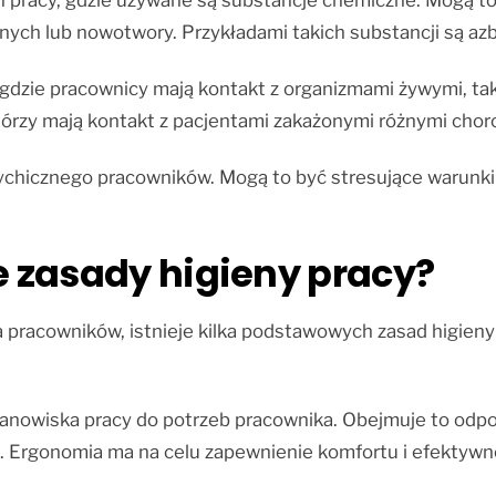
 pracy, gdzie używane są substancje chemiczne. Mogą to
h lub nowotwory. Przykładami takich substancji są azbe
 gdzie pracownicy mają kontakt z organizmami żywymi, taki
którzy mają kontakt z pacjentami zakażonymi różnymi chor
ychicznego pracowników. Mogą to być stresujące warunki
 zasady higieny pracy?
 pracowników, istnieje kilka podstawowych zasad higieny
nowiska pracy do potrzeb pracownika. Obejmuje to odpowi
. Ergonomia ma na celu zapewnienie komfortu i efektywno