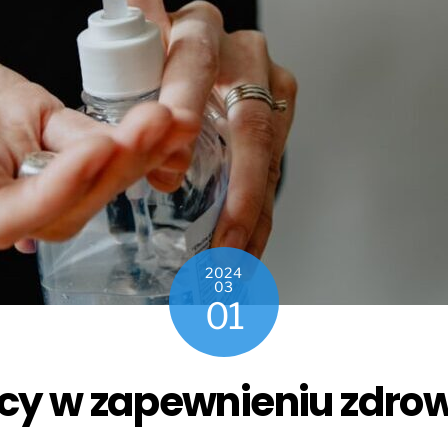
2024
03
01
acy w zapewnieniu zdr