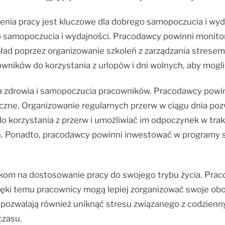
ia pracy jest kluczowe dla dobrego samopoczucia i wyd
o samopoczucia i wydajności. Pracodawcy powinni monito
d poprzez organizowanie szkoleń z zarządzania stresem i
ników do korzystania z urlopów i dni wolnych, aby mogli 
dla zdrowia i samopoczucia pracowników. Pracodawcy pow
ne. Organizowanie regularnych przerw w ciągu dnia pozwa
korzystania z przerw i umożliwiać im odpoczynek w trakc
ch. Ponadto, pracodawcy powinni inwestować w programy s
ikom na dostosowanie pracy do swojego trybu życia. Pr
Dzięki temu pracownicy mogą lepiej zorganizować swoje ob
pozwalają również uniknąć stresu związanego z codzienny
czasu.