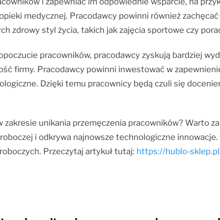
acowników i zapewniać im odpowiednie wsparcie, na przy
ej opieki medycznej. Pracodawcy powinni również zachęca
zdrowy styl życia, takich jak zajęcia sportowe czy pora
opoczucie pracowników, pracodawcy zyskują bardziej wyd
łość firmy. Pracodawcy powinni inwestować w zapewnien
ologiczne. Dzięki temu pracownicy będą czuli się docenie
i w zakresie unikania przemęczenia pracowników? Warto za
 roboczej i odkrywa najnowsze technologiczne innowacje. 
roboczych. Przeczytaj artykuł tutaj:
https://hublo-sklep.