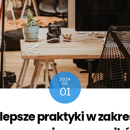
2024
03
01
jlepsze praktyki w zakre